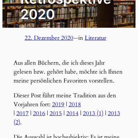
2020
22. Dezember 2020
—
in
Literatur
Aus allen Büchern, die ich dieses Jahr
gelesen bzw. gehört habe, möchte ich Ihnen
meine persönlichen Favoriten vorstellen.
Dieser Post führt meine Tradition aus den
Vorjahren fort:
2019
|
2018
|
2017
|
2016
|
2015
|
2014
|
2013 (1)
|
2013
(2)
.
Die Auswahl ist hochsubjektiv: Es ist meine.