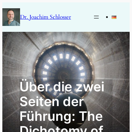
Zum
Inhalt
Dr. Joachim Schlosser
springen
Über die zwei
Seiten der
Führung: The
Dichotomy of