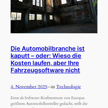
Die Automobilbranche ist
kaputt – oder: Wieso die
Kosten laufen, aber Ihre
Fahrzeugsoftware nicht
4. November 2025
—
in
Technologie
Einst als Software-Kraftzentrum von Europas
größtem Automobilhersteller gedacht, stellt die