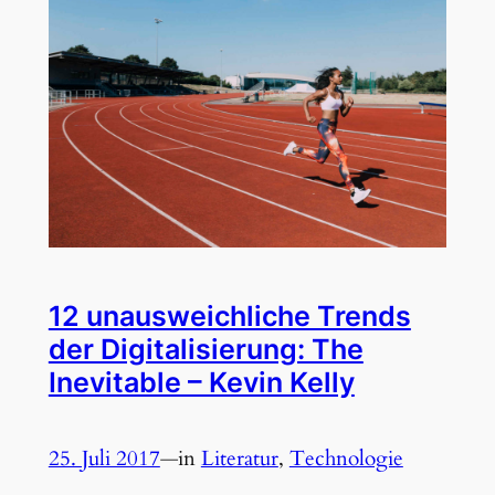
12 unausweichliche Trends
der Digitalisierung: The
Inevitable – Kevin Kelly
25. Juli 2017
—
in
Literatur
, 
Technologie