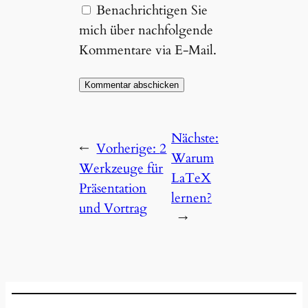
Benachrichtigen Sie
mich über nachfolgende
Kommentare via E-Mail.
Nächste:
←
Vorherige:
2
Warum
Werkzeuge für
LaTeX
Präsentation
lernen?
und Vortrag
→