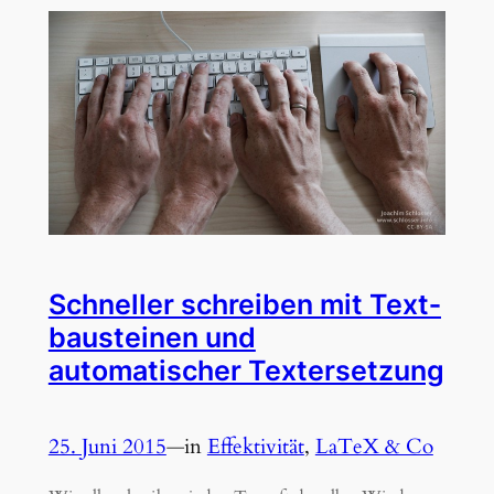
Schneller schreiben mit Text­
bau­steinen und
automatischer Text­ersetzung
25. Juni 2015
—
in
Effektivität
, 
LaTeX & Co