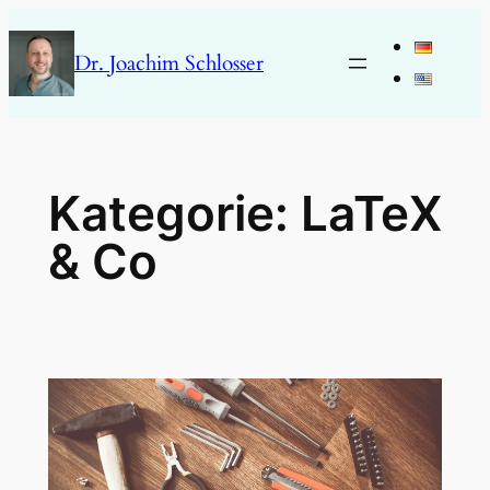
Zum
Inhalt
Dr. Joachim Schlosser
springen
Kategorie:
LaTeX
& Co