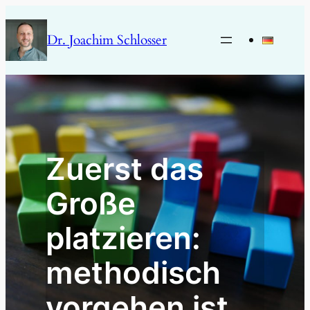
Zum
Inhalt
Dr. Joachim Schlosser
springen
Zuerst das
Große
platzieren:
methodisch
vorgehen ist