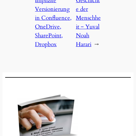
Implizite
Geschicht
Versionierung
e der
in Confluence,
Menschhe
OneDrive,
it ‒ Yuval
SharePoint,
Noah
Dropbox
Harari
→