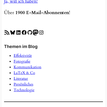
Ja, will ich haben!
Über
1900 E-Mail-Abonnenten
!
RSS-Feed
Bluesky
LinkedIn
Facebook
GitHub
Mastodon
Instagram
Themen im Blog
Effektivität
Fotografie
Kommunikation
LaTeX & Co
Literatur
Persönliches
Technologie