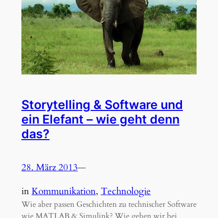
Storytelling & Software und
ein Elefant – wie geht denn
das?
28. März 2013
—
in
Kommunikation
, 
Technologie
Wie aber passen Geschichten zu technischer Software
wie MATLAB & Simulink? Wie gehen wir bei