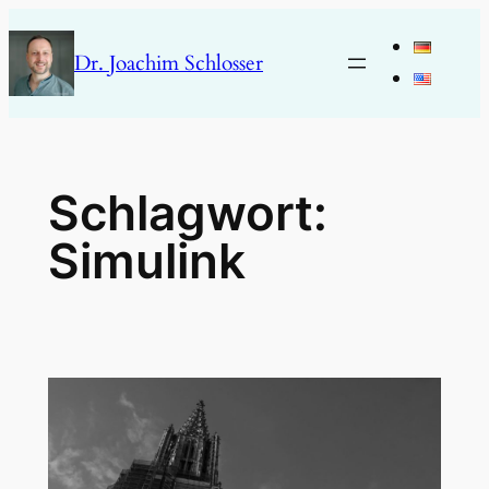
Zum
Inhalt
Dr. Joachim Schlosser
springen
Schlagwort:
Simulink