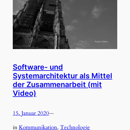
Software- und
Systemarchitektur als Mittel
der Zusammenarbeit (mit
Video)
15. Januar 2020
—
in
Kommunikation
, 
Technologie