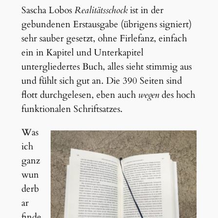
Sascha Lobos
Realitätsschock
ist in der
gebundenen Erstausgabe (übrigens signiert)
sehr sauber gesetzt, ohne Firlefanz, einfach
ein in Kapitel und Unterkapitel
untergliedertes Buch, alles sieht stimmig aus
und fühlt sich gut an. Die 390 Seiten sind
flott durchgelesen, eben auch
wegen
des hoch
funktionalen Schriftsatzes.
Was
ich
ganz
wun
derb
ar
finde