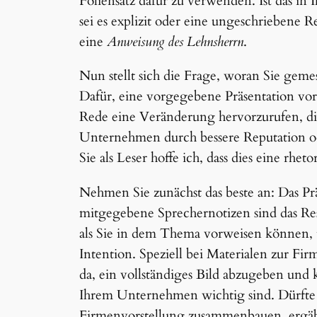
Foliensatz dafür zu verwenden. Ist das i
sei es explizit oder eine ungeschriebene R
eine
Anweisung des Lehnsherrn
.
Nun stellt sich die Frage, woran Sie gem
Dafür, eine vorgegebene Präsentation vor
Rede eine Veränderung hervorzurufen, die
Unternehmen durch bessere Reputation o
Sie als Leser hoffe ich, dass dies eine rheto
Nehmen Sie zunächst das beste an: Das Prä
mitgegebene Sprechernotizen sind das Re
als Sie in dem Thema vorweisen können, u
Intention. Speziell bei Materialen zur Fi
da, ein vollständiges Bild abzugeben und 
Ihrem Unternehmen wichtig sind. Dürfte n
Firmenvorstellung zusammenbauen, ergäbe 