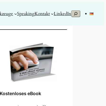
S
kzeuge
Speaking
Kontakt
LinkedIn
u
c
h
e
n
Kostenloses eBook