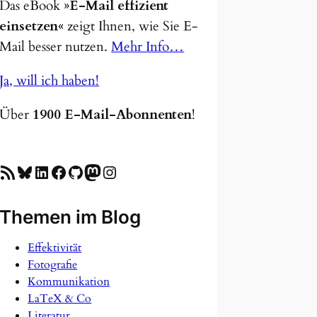
Das eBook
»E-Mail effizient
einsetzen«
zeigt Ihnen, wie Sie E-
Mail besser nutzen.
Mehr Info…
Ja, will ich haben!
Über
1900 E-Mail-Abonnenten
!
SS-Feed
Bluesky
LinkedIn
Facebook
GitHub
Mastodon
Instagram
Themen im Blog
Effektivität
Fotografie
Kommunikation
LaTeX & Co
Literatur