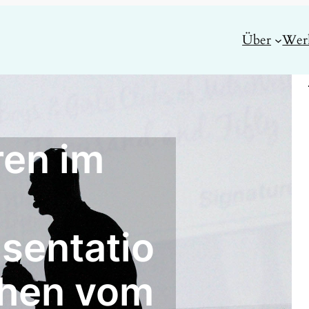
Über
Wer
ren im
sentatio
chen vom