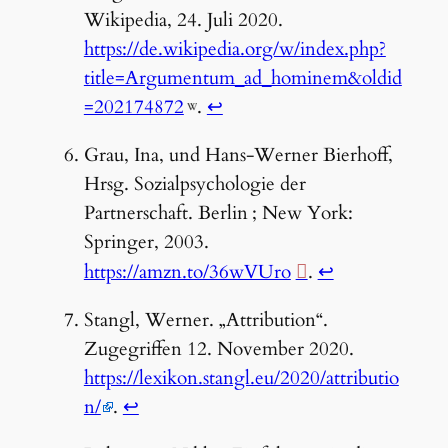
Wikipedia, 24. Juli 2020.
https://de.wikipedia.org/w/index.php?
title=Argumentum_ad_hominem&oldid
=202174872
.
↩︎
Grau, Ina, und Hans-Werner Bierhoff,
Hrsg. Sozialpsychologie der
Partnerschaft. Berlin ; New York:
Springer, 2003.
https://amzn.to/36wVUro
.
↩︎
Stangl, Werner. „Attribution“.
Zugegriffen 12. November 2020.
https://lexikon.stangl.eu/2020/attributio
n/
.
↩︎