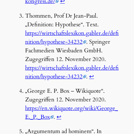
kongress.de/
↩︎
Thommen, Prof Dr Jean-Paul.
„Definition: Hypothese“. Text.
https://wirtschaftslexikon.gabler.de/defi
nition/hypothese-34232
. Springer
Fachmedien Wiesbaden GmbH.
Zugegriffen 12. November 2020.
https://wirtschaftslexikon.gabler.de/defi
nition/hypothese-34232
.
↩︎
„George E. P. Box – Wikiquote“.
Zugegriffen 12. November 2020.
https://en.wikiquote.org/wiki/George_
E._P._Box
.
↩︎
„Argumentum ad hominem“. In