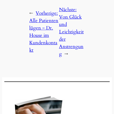
Nächste:
←
Vorherige:
Von Glück
Alle Patienten
und
lügen ‒ Dr.
Leichtigkeit
House im
der
Kundenkonta
Anstrengun
kt
g
→