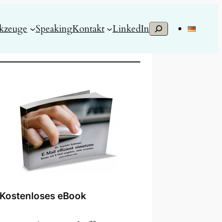
S
kzeuge
Speaking
Kontakt
LinkedIn
u
c
h
e
n
Kostenloses eBook