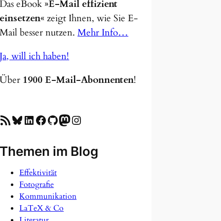
Das eBook
»E-Mail effizient
einsetzen«
zeigt Ihnen, wie Sie E-
Mail besser nutzen.
Mehr Info…
Ja, will ich haben!
Über
1900 E-Mail-Abonnenten
!
SS-Feed
Bluesky
LinkedIn
Facebook
GitHub
Mastodon
Instagram
Themen im Blog
Effektivität
Fotografie
Kommunikation
LaTeX & Co
Literatur