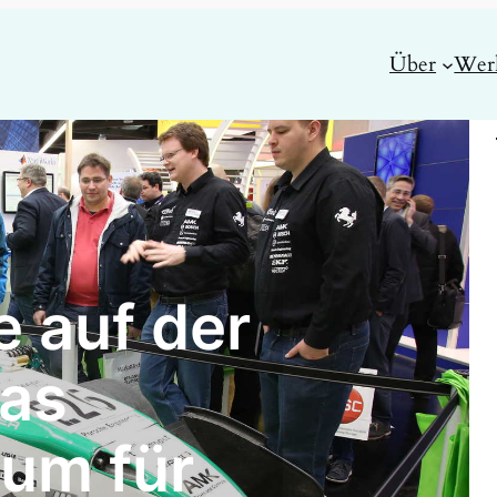
Über
Wer
 auf der
das
um für