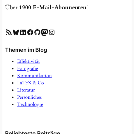
Über
1900 E-Mail-Abonnenten
!
RSS-Feed
Bluesky
LinkedIn
Facebook
GitHub
Mastodon
Instagram
Themen im Blog
Effektivität
Fotografie
Kommunikation
LaTeX & Co
Literatur
Persönliches
Technologie
Beliebteste Beiträge