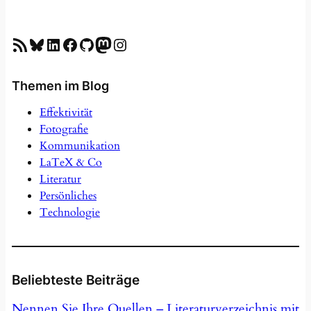
RSS-Feed
Bluesky
LinkedIn
Facebook
GitHub
Mastodon
Instagram
Themen im Blog
Effektivität
Fotografie
Kommunikation
LaTeX & Co
Literatur
Persönliches
Technologie
Beliebteste Beiträge
Nennen Sie Ihre Quellen – Literaturverzeichnis mit