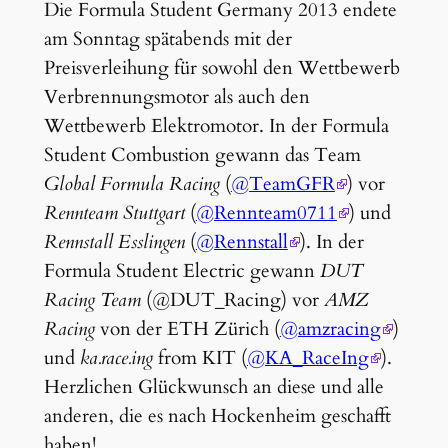
Die Formula Student Germany 2013 endete
am Sonntag spätabends mit der
Preisverleihung für sowohl den Wettbewerb
Verbrennungsmotor als auch den
Wettbewerb Elektromotor. In der Formula
Student Combustion gewann das Team
Global Formula Racing
(
@TeamGFR
) vor
Rennteam Stuttgart
(
@Rennteam0711
) und
Rennstall Esslingen
(
@Rennstall
). In der
Formula Student Electric gewann
DUT
Racing Team
(@DUT_Racing) vor
AMZ
Racing
von der ETH Zürich (
@amzracing
)
und
ka.race.ing
from KIT (
@KA_RaceIng
).
Herzlichen Glückwunsch an diese und alle
anderen, die es nach Hockenheim geschafft
haben!