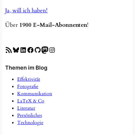
Ja, will ich haben!
Über
1900 E-Mail-Abonnenten
!
RSS-Feed
Bluesky
LinkedIn
Facebook
GitHub
Mastodon
Instagram
Themen im Blog
Effektivität
Fotografie
Kommunikation
LaTeX & Co
Literatur
Persönliches
Technologie