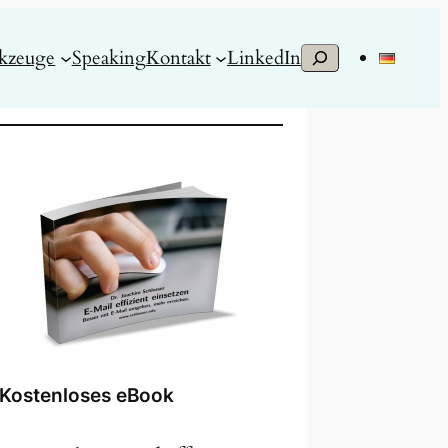
S
kzeuge
Speaking
Kontakt
LinkedIn
u
c
h
e
n
Kostenloses eBook