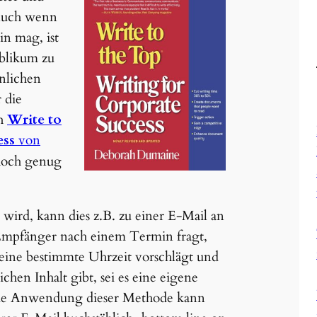
 Auch wenn
in mag, ist
ublikum zu
nlichen
 die
ch
Write to
ess
von
 hoch genug
rd, kann dies z.B. zu einer E-Mail an
 Empfänger nach einem Termin fragt,
ine bestimmte Uhrzeit vorschlägt und
hen Inhalt gibt, sei es eine eigene
Die Anwendung dieser Methode kann