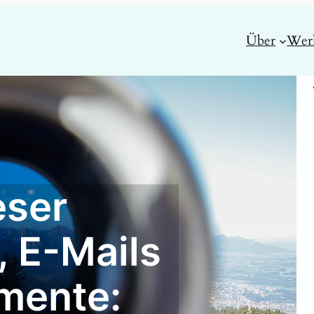
Über
Wer
eser
, E-Mails
mente: