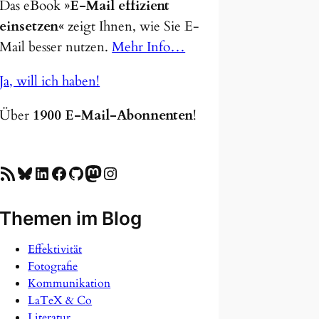
Das eBook
»E-Mail effizient
einsetzen«
zeigt Ihnen, wie Sie E-
Mail besser nutzen.
Mehr Info…
Ja, will ich haben!
Über
1900 E-Mail-Abonnenten
!
SS-Feed
Bluesky
LinkedIn
Facebook
GitHub
Mastodon
Instagram
Themen im Blog
Effektivität
Fotografie
Kommunikation
LaTeX & Co
Literatur