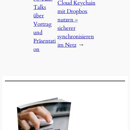
Cloud Keychain
Talks
mit Dropbox
über
nutzen –
Vortrag
sicherer
und
synchro­nisieren
Präsentati
im Netz
→
on