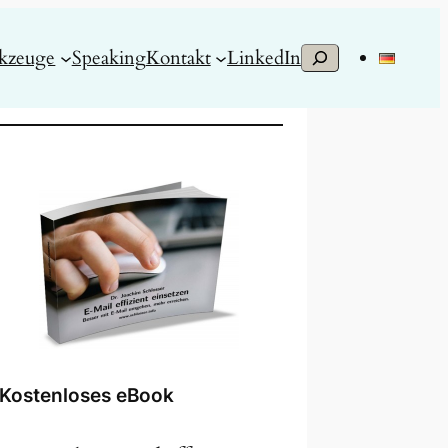
S
kzeuge
Speaking
Kontakt
LinkedIn
u
c
h
e
n
Kostenloses eBook