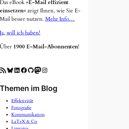
Das eBook
»E-Mail effizient
einsetzen«
zeigt Ihnen, wie Sie E-
Mail besser nutzen.
Mehr Info…
Ja, will ich haben!
Über
1900 E-Mail-Abonnenten
!
SS-Feed
Bluesky
LinkedIn
Facebook
GitHub
Mastodon
Instagram
Themen im Blog
Effektivität
Fotografie
Kommunikation
LaTeX & Co
Literatur