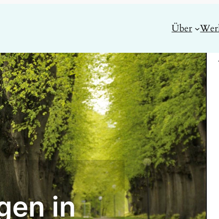
Über
Wer
en in