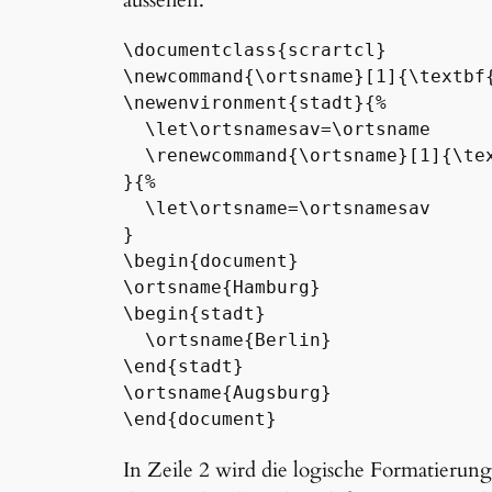
aussehen:
\documentclass{scrartcl}

\newcommand{\ortsname}[1]{\textbf{
\newenvironment{stadt}{%          
  \let\ortsnamesav=\ortsname      
  \renewcommand{\ortsname}[1]{\tex
}{%

  \let\ortsname=\ortsnamesav      
}

\begin{document}

\ortsname{Hamburg}

\begin{stadt}

  \ortsname{Berlin}

\end{stadt}

\ortsname{Augsburg}

\end{document}
In Zeile 2 wird die logische Formatierun