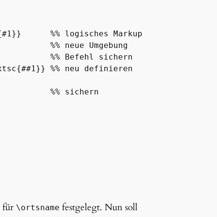
#1}}      %% logisches Markup

          %% neue Umgebung

          %% Befehl sichern

tsc{##1}} %% neu definieren

          %% sichern

g für
festgelegt. Nun soll
\ortsname