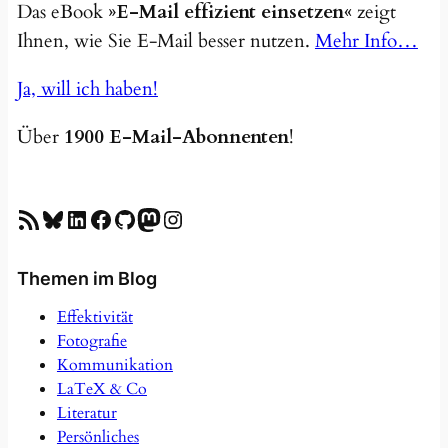
Das eBook
»E-Mail effizient einsetzen«
zeigt
Ihnen, wie Sie E-Mail besser nutzen.
Mehr Info…
Ja, will ich haben!
Über
1900 E-Mail-Abonnenten
!
RSS-Feed
Bluesky
LinkedIn
Facebook
GitHub
Mastodon
Instagram
Themen im Blog
Effektivität
Fotografie
Kommunikation
LaTeX & Co
Literatur
Persönliches