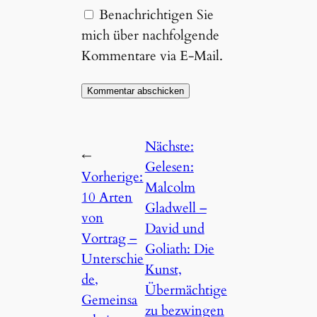
Benachrichtigen Sie
mich über nachfolgende
Kommentare via E-Mail.
Nächste:
←
Gelesen:
Vorherige:
Malcolm
10 Arten
Gladwell –
von
David und
Vortrag –
Goliath: Die
Unterschie
Kunst,
de,
Übermächtige
Gemeinsa
zu bezwingen