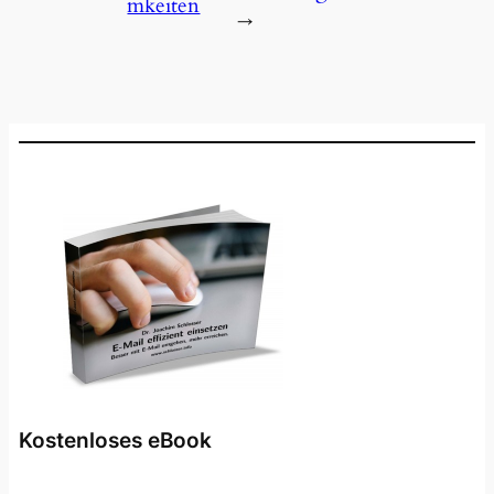
m­keiten
→
Kostenloses eBook